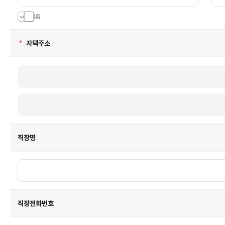
니
다.
없음
없음
필
자택주소
수
직장명
직장전화번호