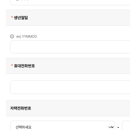
제
34
호
제
필
생년월일
2
수
항
에
따
라
ex) YYMMDD
적
용
된
보
안
기
술
필
휴대전화번호
로
수
키
보
드
로
의
접
근
성
을
지
자택전화번호
원
하
지
않
-
습