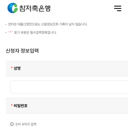
전
체
메
뉴
열
기
인터넷 대출신청만으로는 신용정보조회 기록이 남지 않습니다.
‘
*
’ 표기 부분은 필수입력항목입니다.
신청자 정보입력
신
청
필
자
성명
정
수
보
입
력
필
비밀번호
수
숫자 4자리 입력