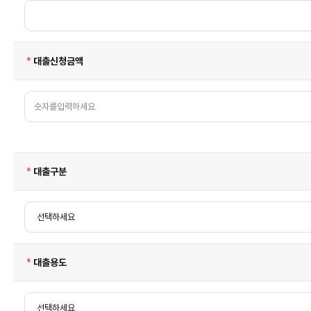
비
밀
번
호
입
력
필
대출신청금액
보
수
안
마
우
스
접
근
성
안
내
마
필
우
대출구분
수
스
입
력
기
능
은
금
감
원
필
대출용도
의
수
감
도
규
제