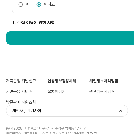
예
아니요
1. 수집·이용에 관한 사항
수
집
구분
이
용
에
관
수집·이용 목적
한
사
항
표
이
보유 및 이용기간
저축은행 위법신고
며,
신용정보활용체제
개인정보처리방침
수
집
서민금융 서비스
설치페이지
원격지원서비스
이
용
목
방문판매 직원조회
거부 권리 및 불이익
다만, 개인(신용)정보
적,
보
계열사 / 관련사이트
유
및
이
용
수집·이용 항목
(우 42028) 지번주소 : 대구광역시 수성구 범어동 177-7
기
도로명주소 : 대구광역시 수성구 달구벌대로 2421(범어동 177-7)