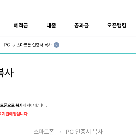
예적금
대출
공과금
오픈뱅킹
현
재
PC → 스마트폰 인증서 복사
3
분
류
:
복사
마트폰으로 복사
하셔야 합니다.
후 지원예정입니다.
스마트폰
PC 인증서 복사