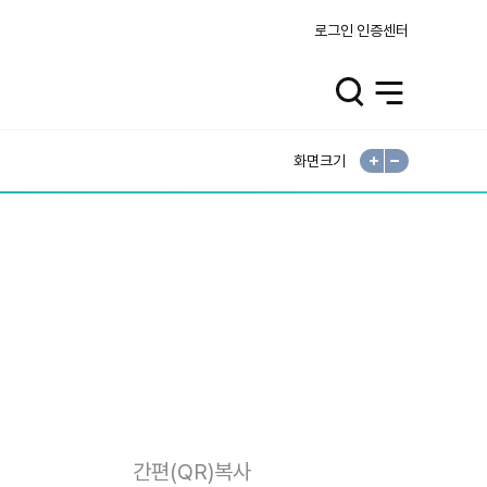
로그인
인증센터
검
전
색
체
열
메
기
뉴
열
기
화면크기
확
축
대
소
간편(QR)복사