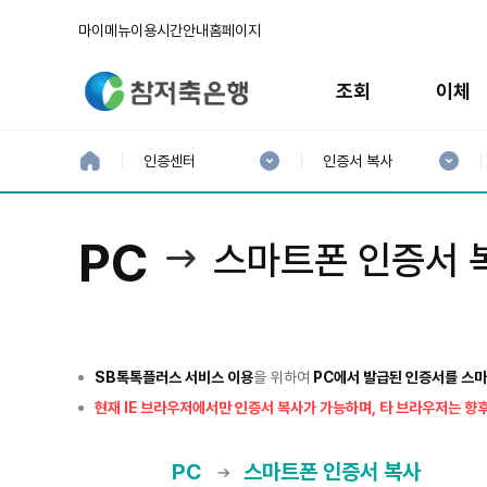
마이메뉴
이용시간안내
홈페이지
주
메
조회
이체
뉴
현
현
재
재
홈
인증센터
인증서 복사
으
1
2
로
분
분
류
류
:
:
PC
스마트폰 인증서 
SB톡톡플러스 서비스 이용
을 위하여
PC에서 발급된 인증서를 스
현재 IE 브라우저에서만 인증서 복사가 가능하며, 타 브라우저는 향
PC
스마트폰 인증서 복사