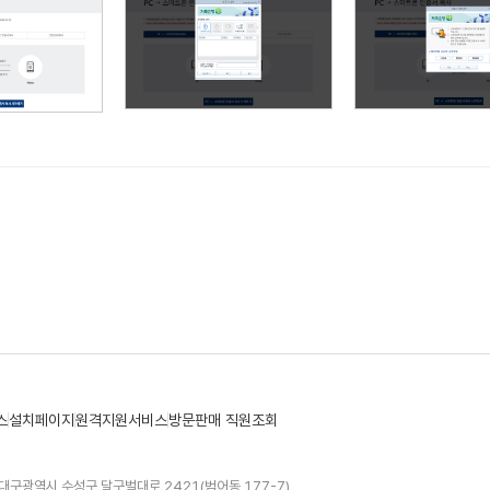
스
설치페이지
원격지원서비스
방문판매 직원조회
대구광역시 수성구 달구벌대로 2421(범어동 177-7)