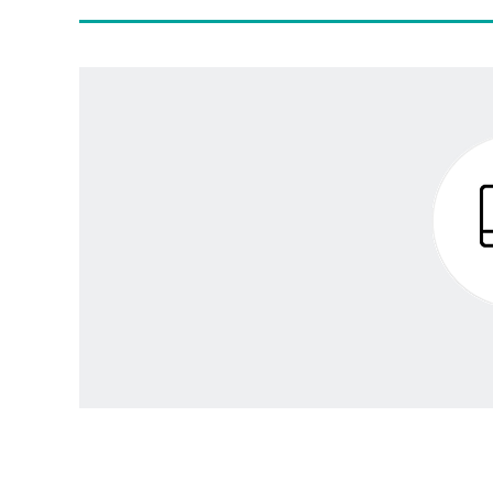
PC
에
서
스
마
트
폰
인
증
서
복
사